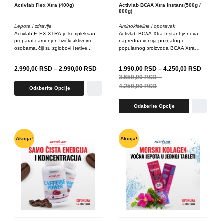
Activlab Flex Xtra (400g)
Activlab BCAA Xtra Instant (500g /
800g)
Lepota i zdravlje
Aminokiseline i oporavak
Activlab FLEX XTRA je kompleksan
Activlab BCAA Xtra Instant je nova
preparat namenjen fizički aktivnim
napredna verzija poznatog i
osobama, čiji su zglobovi i tetive...
popularnog proizvoda BCAA Xtra
Powder....
2.990,00
RSD
–
2.990,00
RSD
1.990,00
RSD
–
4.250,00
RSD
3.650,00
RSD
–
4.250,00
RSD
Odaberite Opcije
Odaberite Opcije
Akcija!
Akcija!