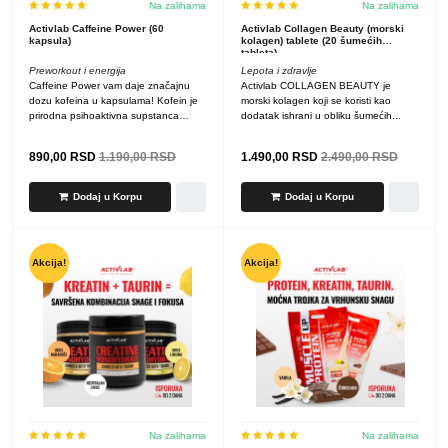
Na zalihama
Na zalihama
Activlab Caffeine Power (60
Activlab Collagen Beauty (morski
kapsula)
kolagen) tablete (20 šumećih
tableta)
Preworkout i energija
Lepota i zdravlje
Caffeine Power vam daje značajnu
Activlab COLLAGEN BEAUTY je
dozu kofeina u kapsulama! Kofein je
morski kolagen koji se koristi kao
prirodna psihoaktivna supstanca
dodatak ishrani u obliku šumećih...
koja...
890,00
RSD
1.190,00
RSD
1.490,00
RSD
2.490,00
RSD
Dodaj u Korpu
Dodaj u Korpu
Akcija!
Akcija!
Na zalihama
Na zalihama