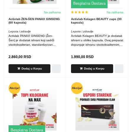
Besplatna Dostava
Na zalihama
Na zalihama
Activlab ŽEN-ŠEN PANAX GINSENG
Activlab Kolagen BEAUTY caps (30
(60 kapsula)
kapsula)
Lepota i zdravlje
Lepota i zdravlje
Activlab PANAX GINSENG (Žen-
Activlab Kolagen BEAUTY je dodatak
Šen) je dodatak ishrani koji sadrži
ishrani u obliku kapsula. Ovaj preparat
visokokvalitetan, standardizovan
dopunjuje ishranu visokokvalitetnim,
ekstrakt korena ginsenga (Panax
hidrolizovanim...
ginseng...
2.860,00
RSD
1.990,00
RSD
Dodaj u Korpu
Dodaj u Korpu
Akcija!
Akcija!
Besplatna Dostava