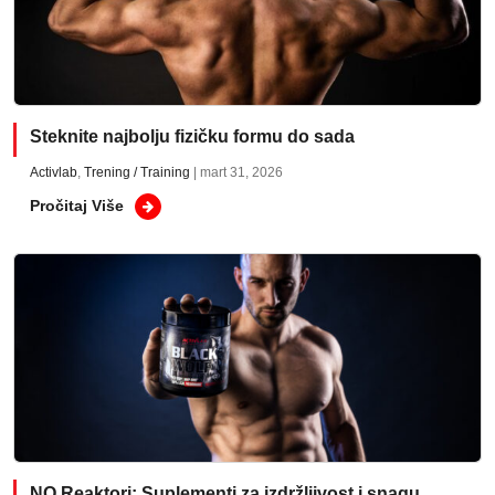
Steknite najbolju fizičku formu do sada
Activlab
,
Trening / Training
| mart 31, 2026
Pročitaj Više
NO Reaktori: Suplementi za izdržljivost i snagu