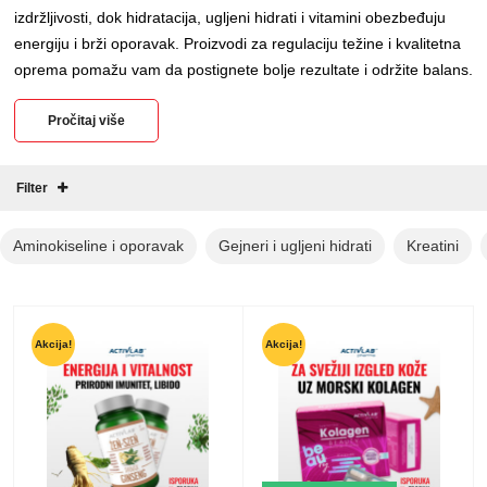
izdržljivosti, dok hidratacija, ugljeni hidrati i vitamini obezbeđuju
energiju i brži oporavak. Proizvodi za regulaciju težine i kvalitetna
oprema pomažu vam da postignete bolje rezultate i održite balans.
Pročitaj više
Filter
Aminokiseline i oporavak
Gejneri i ugljeni hidrati
Kreatini
Akcija!
Akcija!