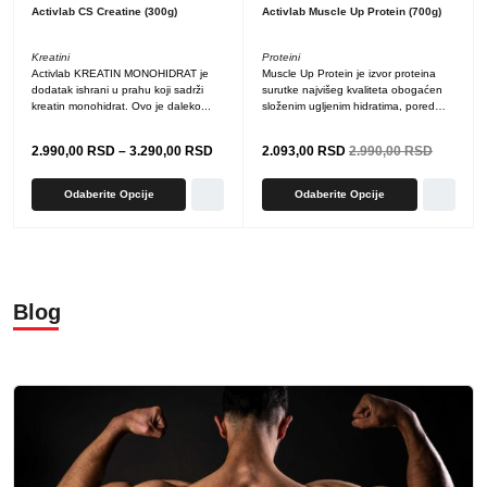
Activlab CS Creatine (300g)
Activlab Muscle Up Protein (700g)
Kreatini
Proteini
Activlab KREATIN MONOHIDRAT je
Muscle Up Protein je izvor proteina
dodatak ishrani u prahu koji sadrži
surutke najvišeg kvaliteta obogaćen
kreatin monohidrat. Ovo je daleko...
složenim ugljenim hidratima, pored
toga,...
2.990,00
RSD
–
3.290,00
RSD
2.093,00
RSD
2.990,00
RSD
Odaberite Opcije
Odaberite Opcije
Blog