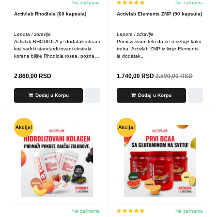
Na zalihama
Na zalihama
Activlab Rhodiola (60 kapsula)
Activlab Elements ZMP (90 kapsula)
Lepota i zdravlje
Lepota i zdravlje
Activlab RHODIOLA je dodatak ishrani
Pomozi svom telu da se resetuje kako
koji sadrži standardizovani ekstrakt
treba! Activlab ZMP iz linije Elements
korena biljke Rhodiola rosea, poznate
je dodatak...
kao...
2.860,00
RSD
1.740,00
RSD
2.590,00
RSD
Dodaj u Korpu
Dodaj u Korpu
Akcija!
Akcija!
Na zalihama
Na zalihama