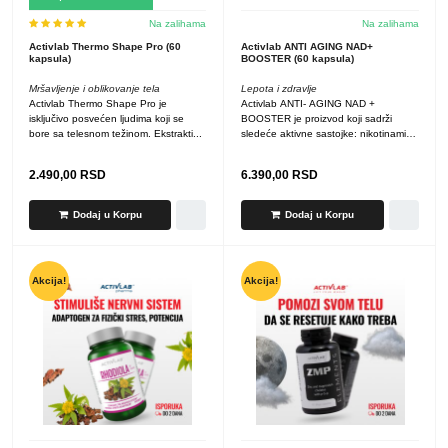
Na zalihama
Na zalihama
Activlab Thermo Shape Pro (60
Activlab ANTI AGING NAD+
kapsula)
BOOSTER (60 kapsula)
Mršavljenje i oblikovanje tela
Lepota i zdravlje
Activlab Thermo Shape Pro je
Activlab ANTI- AGING NAD +
isključivo posvećen ljudima koji se
BOOSTER je proizvod koji sadrži
bore sa telesnom težinom. Ekstrakti...
sledeće aktivne sastojke: nikotinamid
ribozid...
2.490,00
RSD
6.390,00
RSD
Dodaj u Korpu
Dodaj u Korpu
Akcija!
Akcija!