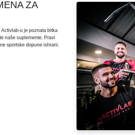
MENA ZA
 Activlab-u je poznata bitka
ste naše suplemente. Pravi
alne sportske dopune ishrani.