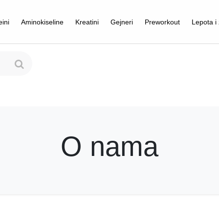
eini
Aminokiseline
Kreatini
Gejneri
Preworkout
Lepota i 
O nama