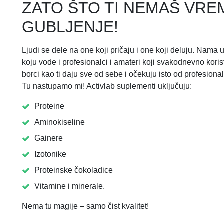
ZATO ŠTO TI NEMAŠ VRE
GUBLJENJE!
Ljudi se dele na one koji pričaju i one koji deluju. Nama u
koju vode i profesionalci i amateri koji svakodnevno kori
borci kao ti daju sve od sebe i očekuju isto od profesion
Tu nastupamo mi! Activlab suplementi uključuju:
Proteine
Aminokiseline
Gainere
Izotonike
Proteinske čokoladice
Vitamine i minerale.
Nema tu magije – samo čist kvalitet!