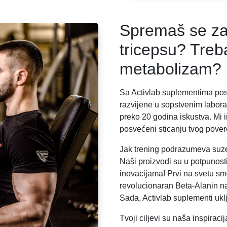
Spremaš se za
tricepsu? Treb
metabolizam?
Sa Activlab suplementima post
razvijene u sopstvenim labor
preko 20 godina iskustva. Mi
posvećeni sticanju tvog pover
Jak trening podrazumeva suze i
Naši proizvodi su u potpunosti
inovacijama! Prvi na svetu sm
revolucionaran Beta-Alanin napi
Sada, Activlab suplementi uk
Tvoji ciljevi su naša inspiracij