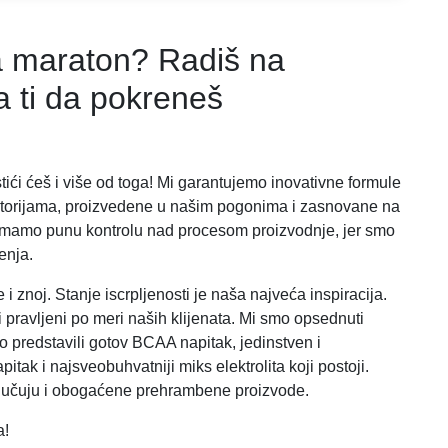
 maraton? Radiš na
a ti da pokreneš
ići ćeš i više od toga! Mi garantujemo inovativne formule
atorijama, proizvedene u našim pogonima i zasnovane na
 imamo punu kontrolu nad procesom proizvodnje, jer smo
enja.
 znoj. Stanje iscrpljenosti je naša najveća inspiracija.
 pravljeni po meri naših klijenata. Mi smo opsednuti
o predstavili gotov BCAA napitak, jedinstven i
tak i najsveobuhvatniji miks elektrolita koji postoji.
ljučuju i obogaćene prehrambene proizvode.
a!