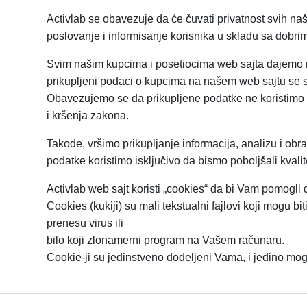
Activlab se obavezuje da će čuvati privatnost svih 
poslovanje i informisanje korisnika u skladu sa dobrim 
Svim našim kupcima i posetiocima web sajta dajemo mog
prikupljeni podaci o kupcima na našem web sajtu se s
Obavezujemo se da prikupljene podatke ne koristimo n
i kršenja zakona.
Takođe, vršimo prikupljanje informacija, analizu i ob
podatke koristimo isključivo da bismo poboljšali kvali
Activlab web sajt koristi „cookies“ da bi Vam pomogl
Cookies (kukiji) su mali tekstualni fajlovi koji mogu 
prenesu virus ili
bilo koji zlonamerni program na Vašem računaru.
Cookie-ji su jedinstveno dodeljeni Vama, i jedino mog