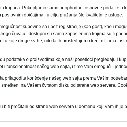
naših kupaca. Prikupljamo samo neophodne, osnovne podatke o 
poslovnim običajima i u cilju pružanja što kvalitetnije usluge.
ućnost kupovine sa i bez registracije (kao gost), kao i mogućno
trogo čuvaju i dostupni su samo zaposlenima kojima su ti podac
i u koje druge svrhe, niti da ih prosleđujemo trećim licima, o
radu podataka o proizvodima koje naši posetioci pregledaju i kup
tet i funkcionalnost našeg web sajta, i time Vam omogućili jednos
i da prilagodite korišćenje našeg web sajta prema Vašim potreb
biti smešteni na Vašem čvrstom disku od strane web servera. Cook
u biti pročitani od strane web servera u domenu koji Vam ih je 