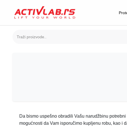
Prot
Da bismo uspešno obradili Vašu narudžbinu potrebni su
mogućnosti da Vam isporučimo kupljenu robu, kao i d