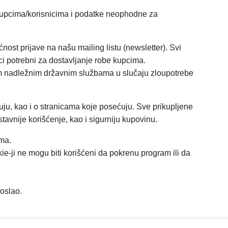
kupcima/korisnicima i podatke neophodne za
st prijave na našu mailing listu (newsletter). Svi
i potrebni za dostavljanje robe kupcima.
sim nadležnim državnim službama u slučaju zloupotrebe
uju, kao i o stranicama koje posećuju. Sve prikupljene
tavnije korišćenje, kao i sigurniju kupovinu.
ama.
ie-ji ne mogu biti korišćeni da pokrenu program ili da
poslao.