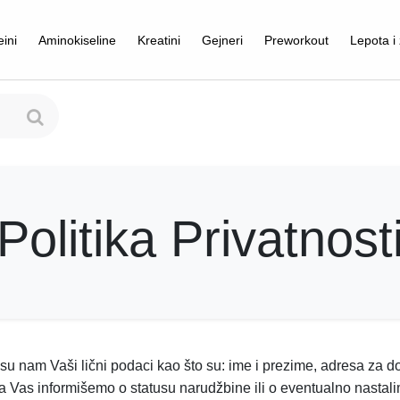
eini
Aminokiseline
Kreatini
Gejneri
Preworkout
Lepota i 
Politika Privatnost
 nam Vaši lični podaci kao što su: ime i prezime, adresa za dos
a Vas informišemo o statusu narudžbine ili o eventualno nastal