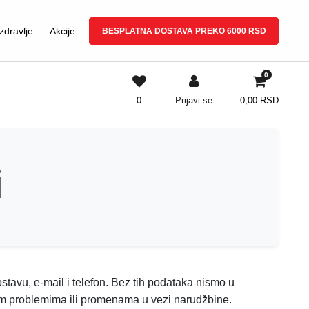
zdravlje
Akcije
BESPLATNA DOSTAVA PREKO 6000 RSD
0
0
Prijavi se
0,00
RSD
i
tavu, e-mail i telefon. Bez tih podataka nismo u
im problemima ili promenama u vezi narudžbine.