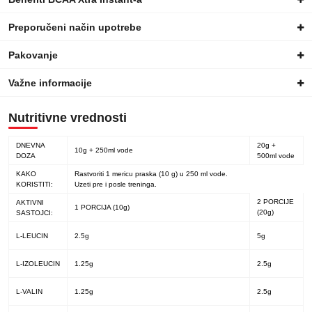
Preporučeni način upotrebe
Pakovanje
Važne informacije
Nutritivne vrednosti
DNEVNA
20g +
10g + 250ml vode
DOZA
500ml vode
KAKO
Rastvoriti 1 mericu praska (10 g) u 250 ml vode.
KORISTITI:
Uzeti pre i posle treninga.
2 PORCIJE
AKTIVNI
1 PORCIJA (10g)
(20g)
SASTOJCI:
L-LEUCIN
2.5g
5g
L-IZOLEUCIN
1.25g
2.5g
L-VALIN
1.25g
2.5g