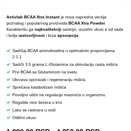
Activlab BCAA Xtra Instant
je nova napredna verzija
poznatog i popularnog proizvoda
BCAA Xtra Powder
.
Karakterišu ga
najkvalitetniji
sastojci, izuzetni ukusi a od sada
i
bolja
rastvorljivost
i brza
apsorpcija
.
Sadržaj BCAA aminokiselina u optimalnim proporcijama
2:1:1
Sadrži 3,5 grama L-Glutamina za stimulaciju rasta mišića
Prvi BCAA sa Glutaminom na svetu
Ubrzava oporavak i regeneraciju mišića
Sprečava katabolizam mišića
Povoljno utiče na regulaciju masnoća u organizmu
Reguliše nivo šećera u krvi
Lako se rastvara u vodi
Odlični ukusi