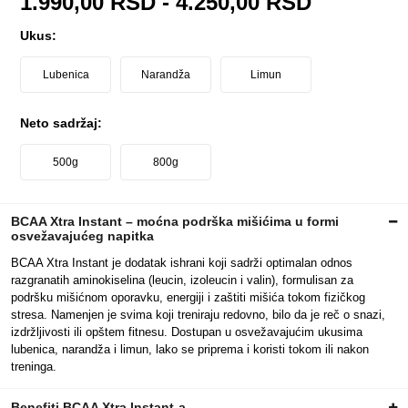
1.990,00
RSD
-
4.250,00
RSD
Ukus:
Lubenica
Narandža
Limun
Neto sadržaj:
500g
800g
BCAA Xtra Instant – moćna podrška mišićima u formi
osvežavajućeg napitka
BCAA Xtra Instant je dodatak ishrani koji sadrži optimalan odnos
razgranatih aminokiselina (leucin, izoleucin i valin), formulisan za
podršku mišićnom oporavku, energiji i zaštiti mišića tokom fizičkog
stresa. Namenjen je svima koji treniraju redovno, bilo da je reč o snazi,
izdržljivosti ili opštem fitnesu. Dostupan u osvežavajućim ukusima
lubenica, narandža i limun, lako se priprema i koristi tokom ili nakon
treninga.
Benefiti BCAA Xtra Instant-a