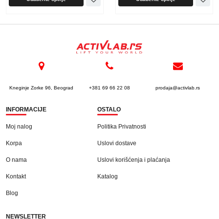
Kneginje Zorke 96, Beograd
+381 69 66 22 08
prodaja@activlab.rs
INFORMACIJE
OSTALO
Moj nalog
Politika Privatnosti
Korpa
Uslovi dostave
O nama
Uslovi korišćenja i plaćanja
Kontakt
Katalog
Blog
NEWSLETTER