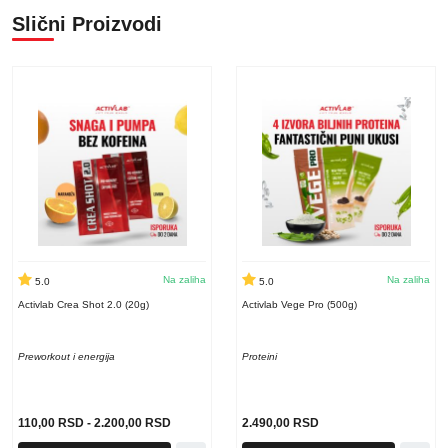
Slični Proizvodi
Na zaliha
Na zaliha
5.0
5.0
Activlab Crea Shot 2.0 (20g)
Activlab Vege Pro (500g)
Preworkout i energija
Proteini
110,00
RSD
-
2.200,00
RSD
2.490,00
RSD