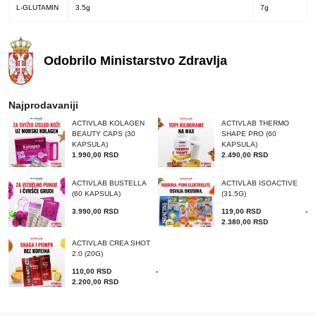
L-GLUTAMIN
3.5g
7g
Odobrilo
Ministarstvo
Zdravlja
Najprodavaniji
ACTIVLAB KOLAGEN
ACTIVLAB THERMO
BEAUTY CAPS (30
SHAPE PRO (60
KAPSULA)
KAPSULA)
1.990,00
RSD
2.490,00
RSD
ACTIVLAB BUSTELLA
ACTIVLAB ISOACTIVE
(60 KAPSULA)
(31.5G)
3.990,00
RSD
119,00
RSD
-
2.380,00
RSD
ACTIVLAB CREA SHOT
2.0 (20G)
110,00
RSD
-
2.200,00
RSD