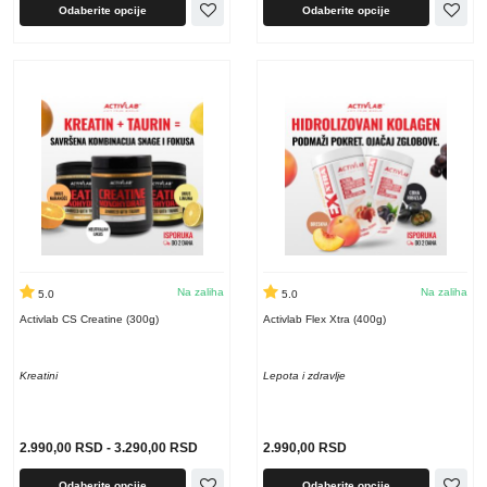
Odaberite opcije
Odaberite opcije
Na zaliha
Na zaliha
5.0
5.0
Activlab CS Creatine (300g)
Activlab Flex Xtra (400g)
Kreatini
Lepota i zdravlje
2.990,00
RSD
-
3.290,00
RSD
2.990,00
RSD
Odaberite opcije
Odaberite opcije