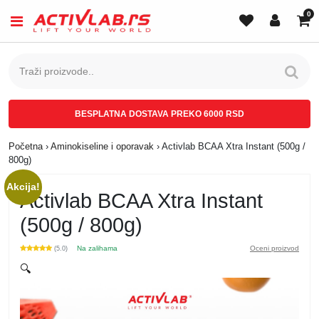
0
BESPLATNA DOSTAVA PREKO 6000 RSD
Početna
›
Aminokiseline i oporavak
›
Activlab BCAA Xtra Instant (500g /
800g)
Akcija!
Activlab BCAA Xtra Instant
(500g / 800g)
Na zalihama
Oceni proizvod
(5.0)
🔍