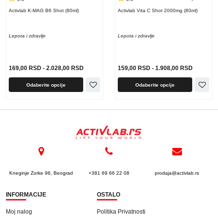
Activlab K-MAG B6 Shot (80ml)
Activlab Vita C Shot 2000mg (80ml)
Lepota i zdravlje
Lepota i zdravlje
169,00
RSD
-
2.028,00
RSD
159,00
RSD
-
1.908,00
RSD
Odaberite opcije
Odaberite opcije
Kneginje Zorke 96, Beograd
+381 69 66 22 08
prodaja@activlab.rs
INFORMACIJE
OSTALO
Moj nalog
Politika Privatnosti