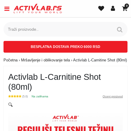
0
BESPLATNA DOSTAVA PREKO 6000 RSD
Početna
›
Mršavljenje i oblikovanje tela
›
Activlab L-Carnitine Shot (80ml)
Activlab L-Carnitine Shot
(80ml)
Na zalihama
Oceni proizvod
(5.0)
🔍