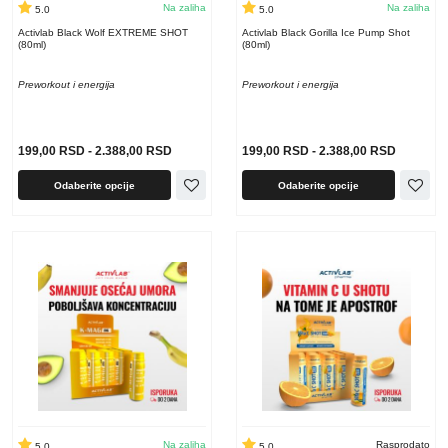
Na zaliha
Na zaliha
5.0
5.0
Activlab Black Wolf EXTREME SHOT
Activlab Black Gorilla Ice Pump Shot
(80ml)
(80ml)
Preworkout i energija
Preworkout i energija
199,00
RSD
-
2.388,00
RSD
199,00
RSD
-
2.388,00
RSD
Odaberite opcije
Odaberite opcije
Na zaliha
Rasprodato
5.0
5.0