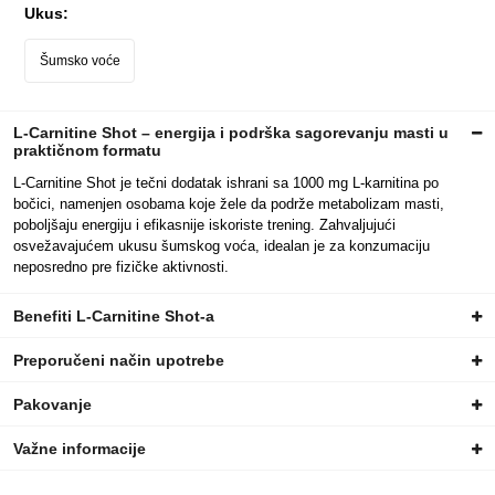
Ukus:
Šumsko voće
L-Carnitine Shot – energija i podrška sagorevanju masti u
praktičnom formatu
L-Carnitine Shot je tečni dodatak ishrani sa 1000 mg L-karnitina po
bočici, namenjen osobama koje žele da podrže metabolizam masti,
poboljšaju energiju i efikasnije iskoriste trening. Zahvaljujući
osvežavajućem ukusu šumskog voća, idealan je za konzumaciju
neposredno pre fizičke aktivnosti.
Benefiti L-Carnitine Shot-a
Preporučeni način upotrebe
Pakovanje
Važne informacije