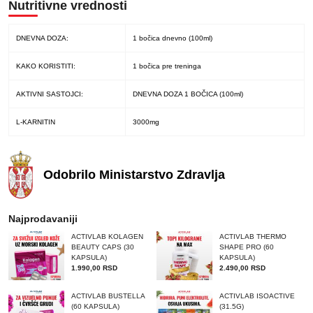
Nutritivne vrednosti
DNEVNA DOZA:
1 bočica dnevno (100ml)
KAKO KORISTITI:
1 bočica pre treninga
AKTIVNI SASTOJCI:
DNEVNA DOZA 1 BOČICA (100ml)
L-KARNITIN
3000mg
Odobrilo
Ministarstvo
Zdravlja
Najprodavaniji
ACTIVLAB KOLAGEN
ACTIVLAB THERMO
BEAUTY CAPS (30
SHAPE PRO (60
KAPSULA)
KAPSULA)
1.990,00
RSD
2.490,00
RSD
ACTIVLAB BUSTELLA
ACTIVLAB ISOACTIVE
(60 KAPSULA)
(31.5G)