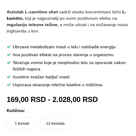
Activlab L-carnitine shot
sadrži visoko koncentrisani tečni
L-
karnitin,
koji je najpoznatiji po svom pozitivnom efektu na
regulaciju telesne težine
,
a može uticati i na snižavanje nivoa
triglicerida u krvi.
Ubrzava metabolizam masti u telu i oslobađa energiju
Ima pozitivan efekat na proces starenja u organizmu
Skraćuje vreme koje je neophodno telu za oporavak nakon
fizičkih napora
Izuzetno snažan topljač masti
Usporava stvaranje mlečne kiseline u mišićima
169,00
RSD
-
2.028,00
RSD
Količina:
1 komad
12 komada