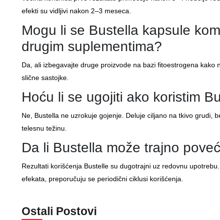
efekti su vidljivi nakon 2–3 meseca.
Mogu li se Bustella kapsule kom
drugim suplementima?
Da, ali izbegavajte druge proizvode na bazi fitoestrogena kako 
slične sastojke.
Hoću li se ugojiti ako koristim B
Ne, Bustella ne uzrokuje gojenje. Deluje ciljano na tkivo grudi, 
telesnu težinu.
Da li Bustella može trajno poveć
Rezultati korišćenja Bustelle su dugotrajni uz redovnu upotrebu
efekata, preporučuju se periodični ciklusi korišćenja.
Ostali Postovi