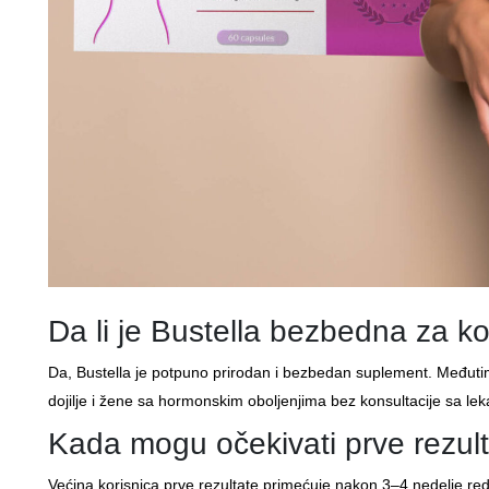
Da li je Bustella bezbedna za k
Da, Bustella je potpuno prirodan i bezbedan suplement. Međutim,
dojilje i žene sa hormonskim oboljenjima bez konsultacije sa le
Kada mogu očekivati prve rezul
Većina korisnica prve rezultate primećuje nakon 3–4 nedelje re