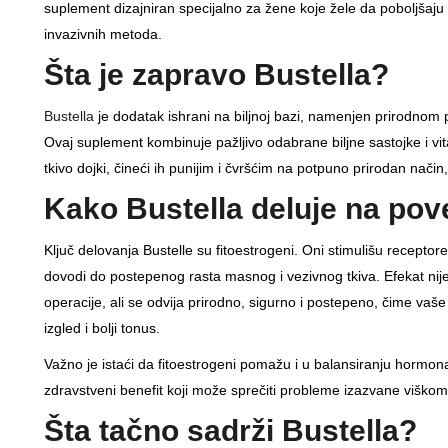
suplement dizajniran specijalno za žene koje žele da poboljšaju 
invazivnih metoda.
Šta je zapravo Bustella?
Bustella
je dodatak ishrani na biljnoj bazi, namenjen prirodnom 
Ovaj suplement kombinuje pažljivo odabrane biljne sastojke i vita
tkivo dojki, čineći ih punijim i čvršćim na potpuno prirodan nači
Kako Bustella deluje na pov
Ključ delovanja Bustelle su fitoestrogeni. Oni stimulišu receptore
dovodi do postepenog rasta masnog i vezivnog tkiva. Efekat ni
operacije, ali se odvija prirodno, sigurno i postepeno, čime vaše g
izgled i bolji tonus.
Važno je istaći da fitoestrogeni pomažu i u balansiranju hormona
zdravstveni benefit koji može sprečiti probleme izazvane viško
Šta tačno sadrži Bustella?