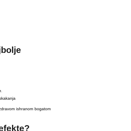
jbolje
e.
skakanja
sa zdravom ishranom bogatom
 efekte?