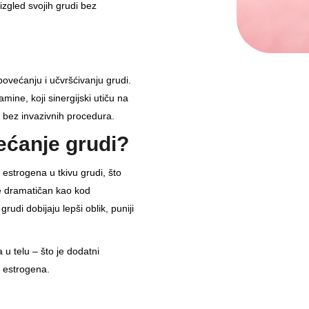
izgled svojih grudi bez
povećanju i učvršćivanju grudi.
mine, koji sinergijski utiču na
n, bez invazivnih procedura.
ećanje grudi?
 estrogena u tkivu grudi, što
je dramatičan kao kod
rudi dobijaju lepši oblik, puniji
 u telu – što je dodatni
m estrogena.