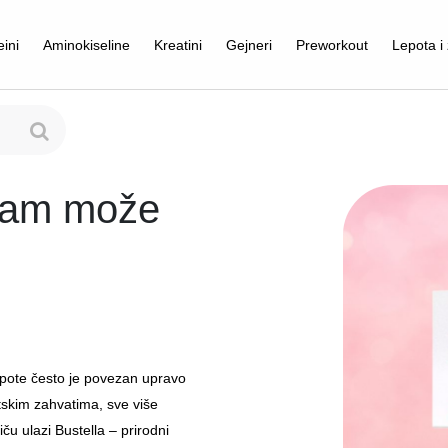
eini
Aminokiseline
Kreatini
Gejneri
Preworkout
Lepota i 
 vam može
lepote često je povezan upravo
tskim zahvatima, sve više
ču ulazi Bustella – prirodni