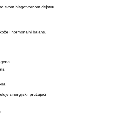
 po svom blagotvornom dejstvu
kože i hormonalni balans.
ogena.
ns.
ona.
uje sinergijski, pružajući
?