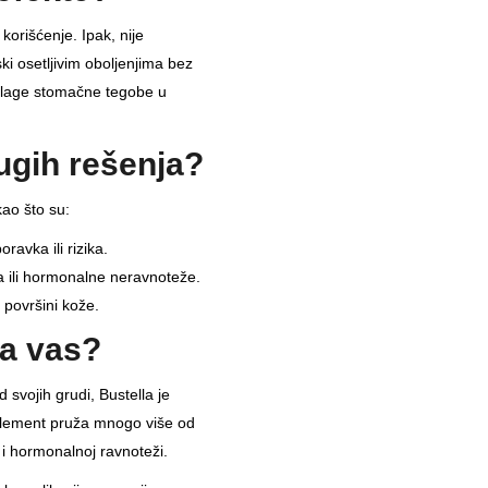
orišćenje. Ipak, nije
ski osetljivim oboljenjima bez
 blage stomačne tegobe u
rugih rešenja?
kao što su:
ravka ili rizika.
a ili hormonalne neravnoteže.
a površini kože.
za vas?
 svojih grudi, Bustella je
uplement pruža mnogo više od
 i hormonalnoj ravnoteži.