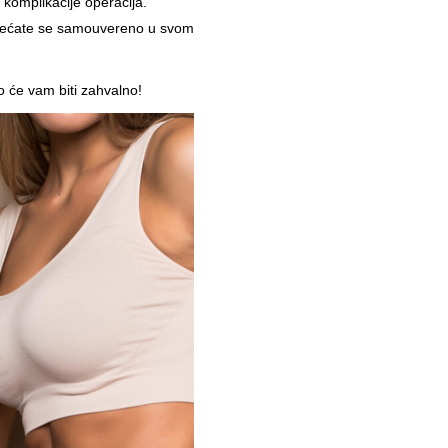
 komplikacije operacija.
osećate se samouvereno u svom
 će vam biti zahvalno!