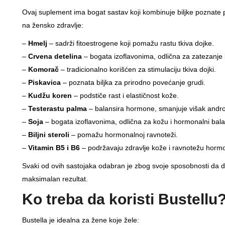
Ovaj suplement ima bogat sastav koji kombinuje biljke poznate
na žensko zdravlje:
–
Hmelj
– sadrži fitoestrogene koji pomažu rastu tkiva dojke.
–
Crvena detelina
– bogata izoflavonima, odlična za zatezanje 
–
Komorač
– tradicionalno korišćen za stimulaciju tkiva dojki.
–
Piskavica
– poznata biljka za prirodno povećanje grudi.
–
Kudžu koren
– podstiče rast i elastičnost kože.
–
Testerastu palma
– balansira hormone, smanjuje višak andr
–
Soja
– bogata izoflavonima, odlična za kožu i hormonalni bala
–
Biljni steroli
– pomažu hormonalnoj ravnoteži.
–
Vitamin B5 i B6
– podržavaju zdravlje kože i ravnotežu horm
Svaki od ovih sastojaka odabran je zbog svoje sposobnosti da del
maksimalan rezultat.
Ko treba da koristi Bustellu
Bustella je idealna za žene koje žele: