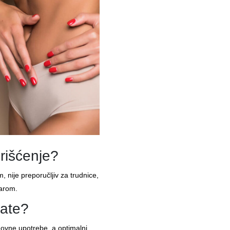
orišćenje?
 nije preporučljiv za trudnice,
karom.
tate?
dovne upotrebe, a optimalni