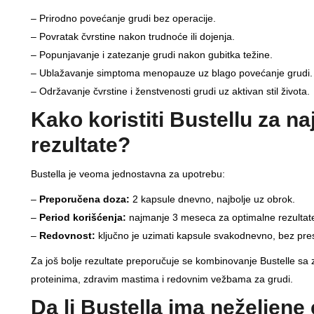
– Prirodno povećanje grudi bez operacije.
– Povratak čvrstine nakon trudnoće ili dojenja.
– Popunjavanje i zatezanje grudi nakon gubitka težine.
– Ublažavanje simptoma menopauze uz blago povećanje grudi.
– Održavanje čvrstine i ženstvenosti grudi uz aktivan stil života.
Kako koristiti Bustellu za na
rezultate?
Bustella je veoma jednostavna za upotrebu:
–
Preporučena doza:
2 kapsule dnevno, najbolje uz obrok.
–
Period korišćenja:
najmanje 3 meseca za optimalne rezultat
–
Redovnost:
ključno je uzimati kapsule svakodnevno, bez pre
Za još bolje rezultate preporučuje se kombinovanje Bustelle 
proteinima, zdravim mastima i redovnim vežbama za grudi.
Da li Bustella ima neželjene