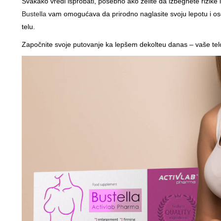
Svakako vredi isprobati, posebno ako želite da izbegnete rizike i
Bustella
vam omogućava da prirodno naglasite svoju lepotu i 
telu.
Započnite svoje putovanje ka lepšem dekolteu danas – vaše telo