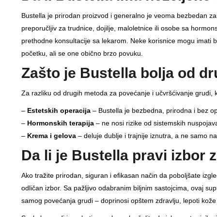
Bustella je prirodan proizvod i generalno je veoma bezbedan za k
preporučljiv za trudnice, dojilje, maloletnice ili osobe sa hormon
prethodne konsultacije sa lekarom. Neke korisnice mogu imati
početku, ali se one obično brzo povuku.
Zašto je Bustella bolja od d
Za razliku od drugih metoda za povećanje i učvršćivanje grudi, 
–
Estetskih operacija
– Bustella je bezbedna, prirodna i bez opo
–
Hormonskih terapija
– ne nosi rizike od sistemskih nuspojav
–
Krema i gelova
– deluje dublje i trajnije iznutra, a ne samo n
Da li je Bustella pravi izbor 
Ako tražite prirodan, siguran i efikasan način da poboljšate izgled
odličan izbor. Sa pažljivo odabranim biljnim sastojcima, ovaj s
samog povećanja grudi – doprinosi opštem zdravlju, lepoti kože