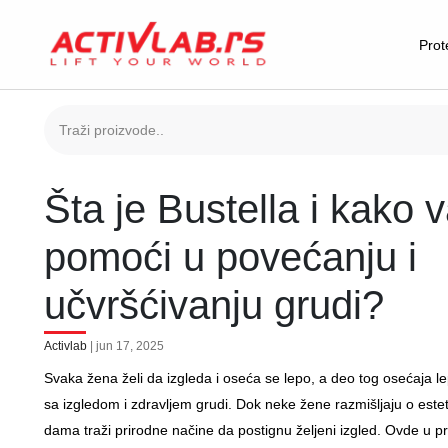
Prot
Šta je Bustella i kako
pomoći u povećanju i
učvršćivanju grudi?
Activlab
| jun 17, 2025
Svaka žena želi da izgleda i oseća se lepo, a deo tog osećaja 
sa izgledom i zdravljem grudi. Dok neke žene razmišljaju o este
dama traži prirodne načine da postignu željeni izgled. Ovde u pri