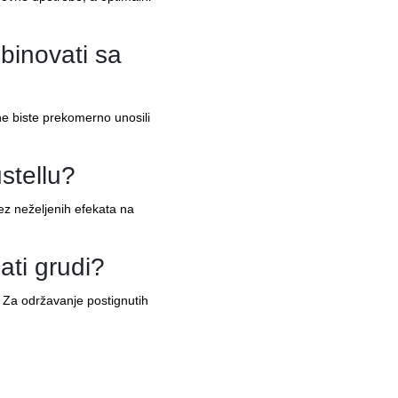
binovati sa
ne biste prekomerno unosili
ustellu?
bez neželjenih efekata na
ati grudi?
. Za održavanje postignutih